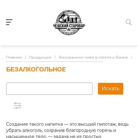
Главная
/
Продукция
/
Фасованное пиво в стекле и банке
/
Б
БЕЗАЛКОГОЛЬНОЕ
Создание такого напитка — это высший пилотаж, ведь
убрать алкоголь, сохранив благородную горечь и
насыщенное тело, — задача не из простых.