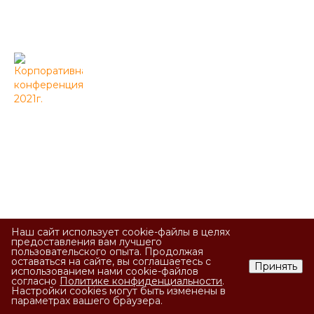
Наш сайт использует cookie-файлы в целях
предоставления вам лучшего
пользовательского опыта. Продолжая
оставаться на сайте, вы соглашаетесь с
Принять
использованием нами cookie-файлов
согласно
Политике конфиденциальности
.
Настройки cookies могут быть изменены в
параметрах вашего браузера.
ЕДИНЫЙ НОМЕР -