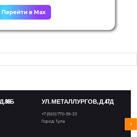
Перейти в Max
Д.86Б
УЛ. МЕТАЛЛУРГОВ, Д.47Д
+7 (920) 770-59-33
Город: Тула