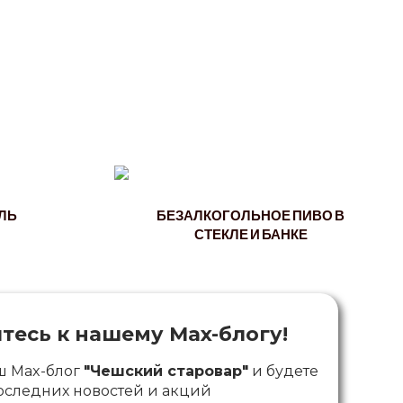
ЛЬ
БЕЗАЛКОГОЛЬНОЕ ПИВО В
СТЕКЛЕ И БАНКЕ
есь к нашему Max-блогу!
ш Max-блог
"Чешский старовар"
и будете
последних новостей и акций