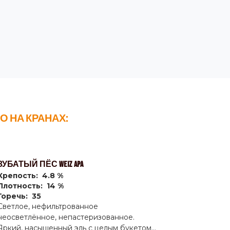
О НА КРАНАХ:
ЗУБАТЫЙ ПЁС WEIZ APA
Крепость: 4.8 %
Плотность: 14 %
Горечь: 35
Светлое, нефильтрованное
неосветлённое, непастеризованное.
Яркий, насыщенный эль с целым букетом