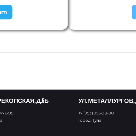
ram
РЕКОПСКАЯ, Д.5Б
УЛ. МЕТАЛЛУРГОВ, 
7-76-95
+7 (953) 955-98-90
ла
Город: Тула