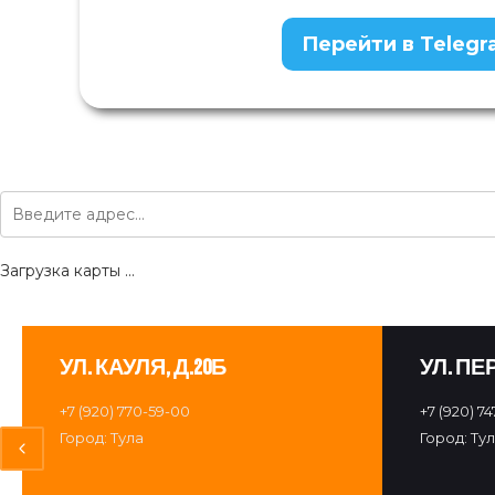
Перейти в Teleg
Загрузка карты ...
УЛ. КАУЛЯ, Д.20Б
УЛ. ПЕ
+7 (920) 770-59-00
+7 (920) 74
Город: Тула
Город: Ту