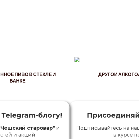
НОЕ ПИВО В СТЕКЛЕ И
ДРУГОЙ АЛКОГО
БАНКЕ
Telegram-блогу!
Присоединяйт
"Чешский старовар"
и
Подписывайтесь на на
остей и акций
в курсе 