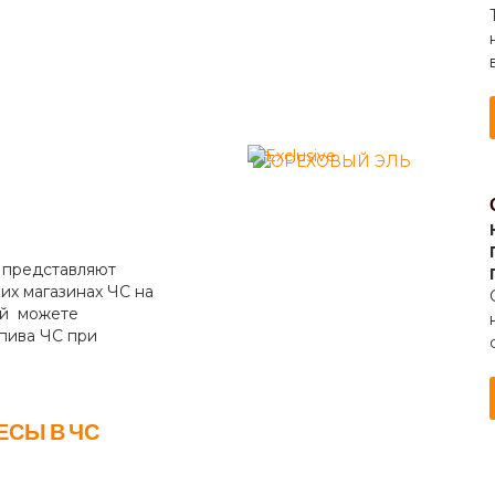
 представляют
их магазинах ЧС на
ый можете
пива ЧС при
ЕСЫ В ЧС