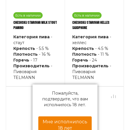
Есть в наличии
Есть в наличии
CHESHSKIJ STAROVAR MILK STOUT
CHESHSKIJ STAROVAR HELLES
PIANINO
SAXOPHONE
Категория пива
-
Категория пива
-
стаут
хеллес
Крепость
- 5.5 %
Крепость
- 4.5 %
Плотность
- 16 %
Плотность
- 11 %
Горечь
- 17
Горечь
- 24
Производитель
-
Производитель
-
Пивоварня
Пивоварня
TELMANN
TELMANN
Пожалуйста,
подтвердите, что вам
исполнилось 18 лет.
Мне исполнилось
18 лет