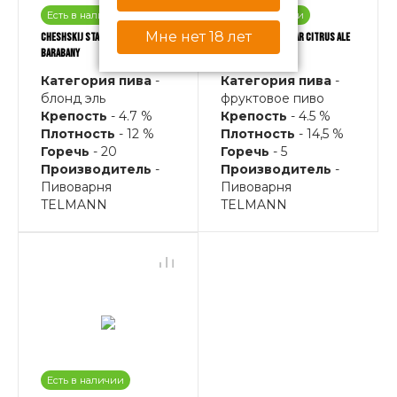
Есть в наличии
Есть в наличии
Мне нет 18 лет
CHESHSKIJ STAROVAR BLOND ALE
CHESHSKIJ STAROVAR CITRUS ALE
BARABANY
SKRIPKA
Категория пива
-
Категория пива
-
блонд эль
фруктовое пиво
Крепость
- 4.7 %
Крепость
- 4.5 %
Плотность
- 12 %
Плотность
- 14,5 %
Горечь
- 20
Горечь
- 5
Производитель
-
Производитель
-
Пивоварня
Пивоварня
TELMANN
TELMANN
Есть в наличии