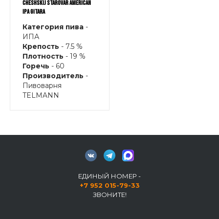
CHESHSKIJ STAROVAR AMERICAN
IPA GITARA
Категория пива
-
ИПА
Крепость
- 7.5 %
Плотность
- 19 %
Горечь
- 60
Производитель
-
Пивоварня
TELMANN
ЕДИНЫЙ НОМЕР -
+7 952 015-79-33
ЗВОНИТЕ!