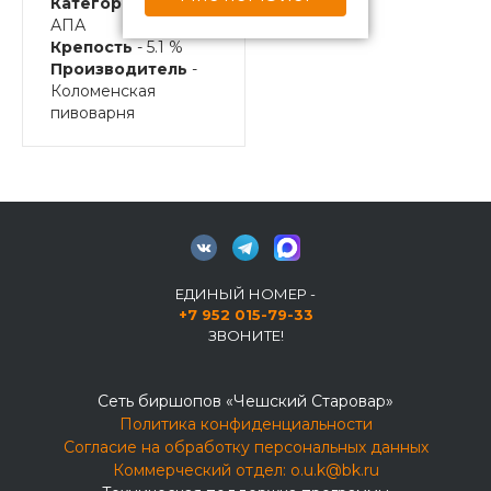
Категория пива
-
АПА
Крепость
- 5.1 %
Производитель
-
Коломенская
пивоварня
ЕДИНЫЙ НОМЕР -
+7 952 015-79-33
ЗВОНИТЕ!
Сеть биршопов «Чешский Старовар»
Политика конфиденциальности
Согласие на обработку персональных данных
Коммерческий отдел:
o.u.k@bk.ru