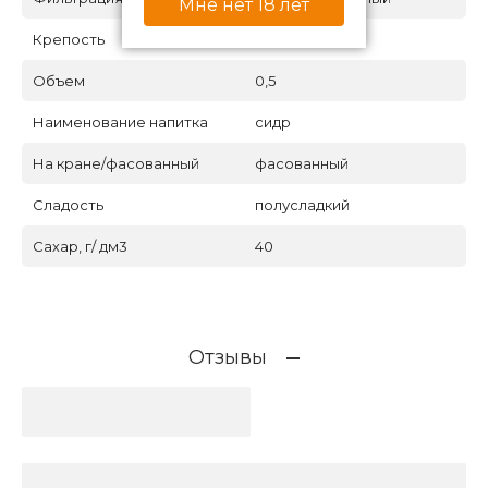
Мне нет 18 лет
Крепость
5.5
Объем
0,5
Наименование напитка
сидр
На кране/фасованный
фасованный
Сладость
полусладкий
Сахар, г/ дм3
40
Отзывы