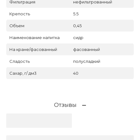
Фильтрация
нефильтрованный
Крепость
5.5
Объем
0,45
Наименование напитка
сидр
На кране/фасованный
фасованный
Сладость
полусладкий
Сахар, г/ дм3
40
Отзывы