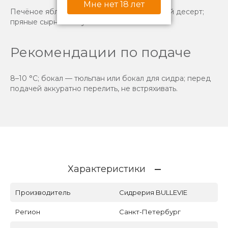
Мне нет 18 лет
Печёное яблоко с корицей; бри; творожный десерт;
пряные сырные закуски.
Рекомендации по подаче
8–10 °C; бокал — тюльпан или бокал для сидра; перед
подачей аккуратно перелить, не встряхивать.
Характеристики
Производитель
Сидрерия BULLEVIE
Регион
Санкт-Петербург