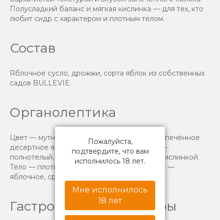
Полусладкий баланс и мягкая кислинка — для тех, кто
любит сидр с характером и плотным телом.
Состав
Яблочное сусло, дрожжи, сорта яблок из собственных
садов BULLEVIE.
Органолептика
Цвет — мутноватый, янтарный. Аромат — запечённое
Пожалуйста,
десертное яблоко, лёгкая кислинка. Вкус —
подтвердите, что вам
полнотелый, полусладкий, с гармоничной кислинкой.
исполнилось 18 лет.
Тело — плотное, бархатистое. Послевкусие —
яблочное, средней длины.
Мне исполнилось
18 лет
Гастрономические пары