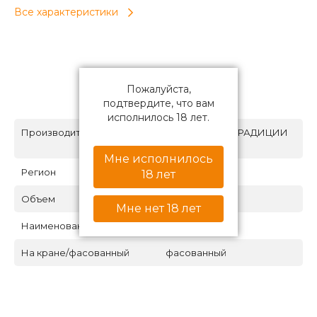
Все характеристики
Пожалуйста,
Характеристики
подтвердите, что вам
исполнилось 18 лет.
Производитель
МЕДОВАРНЯ ТРАДИЦИИ
ПРЕДКОВ
Мне исполнилось
Регион
Курск
18 лет
Объем
0,5
Мне нет 18 лет
Наименование напитка
мёд
На кране/фасованный
фасованный