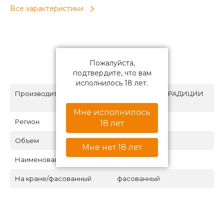
Все характеристики
Пожалуйста,
Характеристики
подтвердите, что вам
исполнилось 18 лет.
Производитель
МЕДОВАРНЯ ТРАДИЦИИ
ПРЕДКОВ
Мне исполнилось
Регион
Курск
18 лет
Объем
0,5
Мне нет 18 лет
Наименование напитка
мёд
На кране/фасованный
фасованный