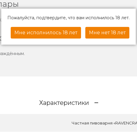
пары
Пожалуйста, подтвердите, что вам исполнилось 18 лет.
и; лёгкая паста с кремовым соусом.
Мне исполнилось 18 лет
Мне нет 18 лет
одаче
хлаждённым.
Характеристики
Частная пивоварня «RAVENCRA