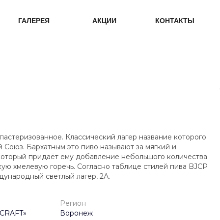
ГАЛЕРЕЯ
АКЦИИ
КОНТАКТЫ
епастеризованное. Классический лагер название которого
 Союз. Бархатным это пиво называют за мягкий и
который придаёт ему добавление небольшого количества
кую хмелевую горечь. Согласно таблице стилей пива BJCP
ународный светлый лагер, 2А.
Регион
NCRAFT»
Воронеж