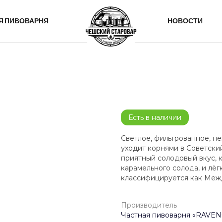
Я ПИВОВАРНЯ
НОВОСТИ
Есть в наличии
Светлое, фильтрованное, н
уходит корнями в Советский
приятный солодовый вкус, 
карамельного солода, и лёг
классифицируется как Межд
Производитель
Частная пивоварня «RAVE