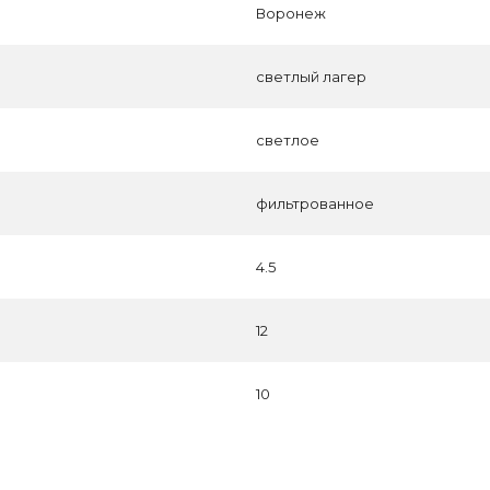
Воронеж
светлый лагер
светлое
фильтрованное
4.5
12
10