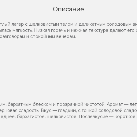
Описание
й лагер с шелковистым телом и деликатным солодовым вкус
лась мягкость. Низкая горечь и нежная текстура делают его 
 разговорам и спокойным вечерам.
.
им, бархатным блеском и прозрачной чистотой. Аромат — лёг
ерновая сладость. Вкус — гладкий, с тонкой солодовой слад
среднее, бархатистое, шелковистое. Послевкусие — короткое