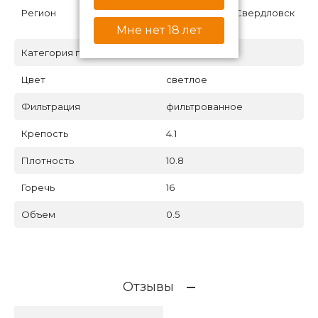
Регион
Нижний Тагил,Свердловск
ая область
Мне нет 18 лет
Категория пива
светлый лагер
Цвет
светлое
Фильтрация
фильтрованное
Крепость
4.1
Плотность
10.8
Горечь
16
Объем
0.5
Отзывы