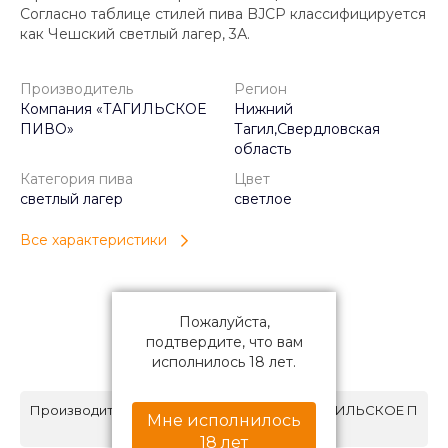
Согласно таблице стилей пива BJCP классифицируется
как Чешский светлый лагер, 3А.
Производитель
Регион
Компания «ТАГИЛЬСКОЕ
Нижний
ПИВО»
Тагил,Свердловская
область
Категория пива
Цвет
светлый лагер
светлое
Все характеристики
Пожалуйста,
подтвердите, что вам
исполнилось 18 лет.
Характеристики
Производитель
Компания «ТАГИЛЬСКОЕ П
Мне исполнилось
ИВО»
18 лет