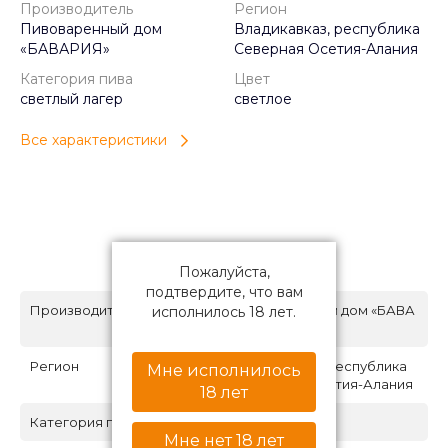
Производитель
Регион
Пивоваренный дом
Владикавказ, республика
«БАВАРИЯ»
Северная Осетия-Алания
Категория пива
Цвет
светлый лагер
светлое
Все характеристики
Характеристики
Пожалуйста,
подтвердите, что вам
Производитель
Пивоваренный дом «БАВА
исполнилось 18 лет.
РИЯ»
Регион
Владикавказ, республика
Мне исполнилось
Северная Осетия-Алания
18 лет
Категория пива
светлый лагер
Мне нет 18 лет